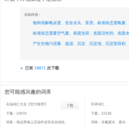
词条样例：
饱和溶解氧浓度、
安全水头、
泵房、
标准状态需氧量
标准状态需要空气量、
表面负荷、
表面活性剂、
表面
产生生物污泥量、
超滤、
沉淀、
沉淀池、
沉淀室容积
沉砂含水率、
沉砂量、
沉砂密度、
澄清、
澄清池、
已有
19871
次下载
您可能感兴趣的词库
石油词汇大全【官方推荐】
环评词汇
下载：23070
下载：22138
词条：海运和海上石油作业安全自动化
词条：含氰废水、废水、