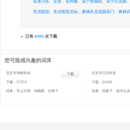
安居小区、
安里、
安利隆、
安宁里南站、
安宁庄北路
安贞医院、
安贞医院北站、
奥林匹克花园东门、
奥林
八大处、
已有
8486
次下载
您可能感兴趣的词库
北京市地铁站名
北京市公交站名
下载：27374
下载：21450
词条：车公庄西、动物园、白堆子
词条：四拨子、远洋山水