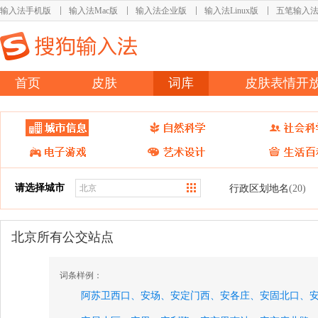
输入法手机版
输入法Mac版
输入法企业版
输入法Linux版
五笔输入
首页
皮肤
词库
皮肤表情开
请选择城市
行政区划地名
(20)
北京所有公交站点
词条样例：
阿苏卫西口、
安场、
安定门西、
安各庄、
安固北口、