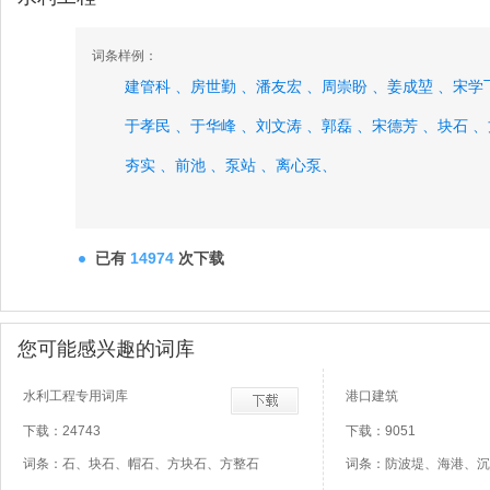
词条样例：
建管科 、
房世勤 、
潘友宏 、
周崇盼 、
姜成堃 、
宋学
于孝民 、
于华峰 、
刘文涛 、
郭磊 、
宋德芳 、
块石 、
夯实 、
前池 、
泵站 、
离心泵、
已有
14974
次下载
您可能感兴趣的词库
水利工程专用词库
港口建筑
下载：24743
下载：9051
词条：石、块石、帽石、方块石、方整石
词条：防波堤、海港、沉