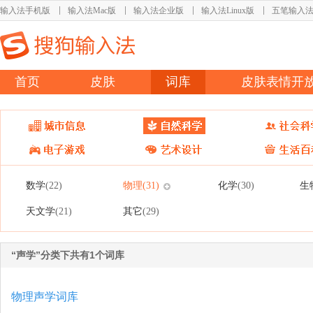
输入法手机版
输入法Mac版
输入法企业版
输入法Linux版
五笔输入
首页
皮肤
词库
皮肤表情开
数学
物理
化学
生
(22)
(31)
(30)
天文学
其它
(21)
(29)
“声学”分类下共有1个词库
物理声学词库