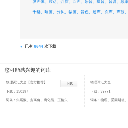
发声体、
震动、
介质、
回声、
乐音、
噪音、
音调、
频
千赫、
响度、
分贝、
幅度、
音色、
超声、
次声、
声波
已有
8644
次下载
您可能感兴趣的词库
物理词汇大全【官方推荐】
物理词汇大全
下载：150197
下载：39771
词条：集居数、走离角、离化能、正格矢
词条：物理、爱因斯坦、