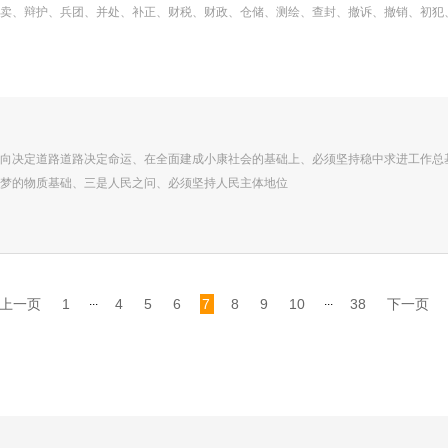
卖、辩护、兵团、并处、补正、财税、财政、仓储、测绘、查封、撤诉、撤销、初犯
向决定道路道路决定命运、在全面建成小康社会的基础上、必须坚持稳中求进工作总
梦的物质基础、三是人民之问、必须坚持人民主体地位
...
...
上一页
1
4
5
6
7
8
9
10
38
下一页