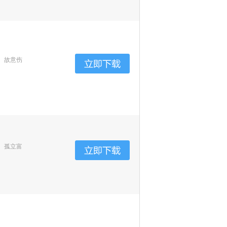
、故意伤
、孤立富