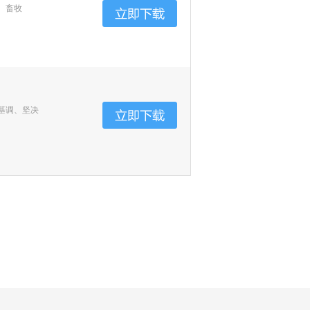
、畜牧
基调、坚决