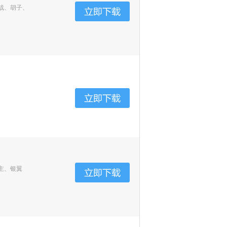
战、胡子、
主、银翼