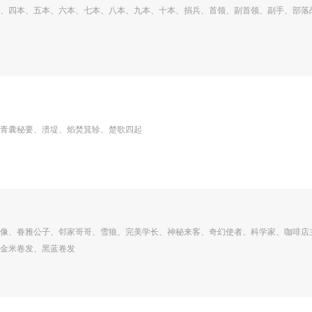
、四本、五本、六本、七本、八本、九本、十本、捐兵、首领、副首领、副手、部落
青囊秘要、溃堤、焰焚箕轸、楚歌四起
像、眷雅公子、邻家哥哥、雪狼、完美学长、神秘来客、奇幻使者、科学家、咖啡店
金米卷发、黑蓝卷发