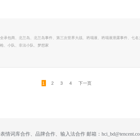
全承包商、北兰岛、北兰岛事件、第三次世界大战、坍塌液、坍塌液泄露事件、七名
枪、小队、非法小队、梦想家
1
2
3
4
下一页
表情词库合作、品牌合作、输入法合作 邮箱：
hci_bd@tencent.c