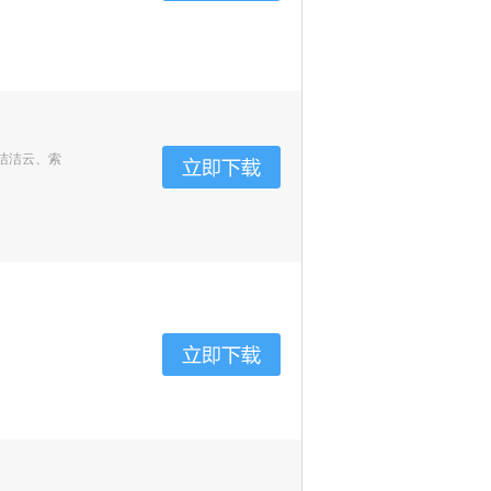
洁洁云、索