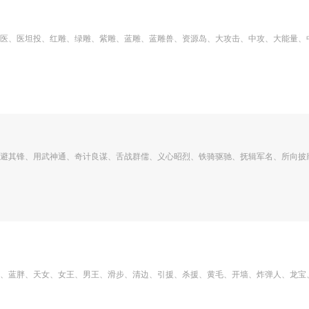
医、医坦投、红雕、绿雕、紫雕、蓝雕、蓝雕兽、资源岛、大攻击、中攻、大能量、
避其锋、用武神通、奇计良谋、舌战群儒、义心昭烈、铁骑驱驰、抚辑军名、所向披
、蓝胖、天女、女王、男王、滑步、清边、引援、杀援、黄毛、开墙、炸弹人、龙宝