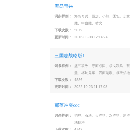
海岛奇兵
词条样例：
海岛奇兵、巨加、小加、医坦、步妹
雕、中血雕、喷火
下载次数：
5079
更新时间：
2016-03-08 12:14:24
三国志战略版1
词条样例：
盛气凌敌、守而必固、横戈跃马、暂
坚、杯蛇鬼车、四面楚歌、熯天炽地
下载次数：
4886
更新时间：
2022-10-23 11:17:08
部落冲突coc
词条样例：
狗球、石法、天胖猪、双胖猪、黑胖
地狱塔
下载次数：
4742