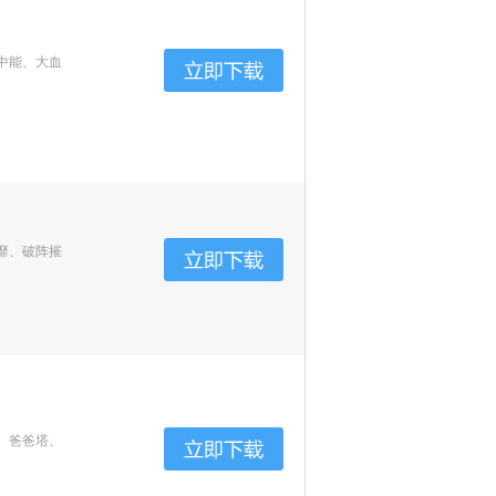
中能、大血
靡、破阵摧
、爸爸塔、