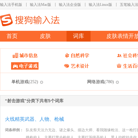
输入法手机版
输入法Mac版
输入法企业版
输入法Linux版
五笔输入
首页
皮肤
词库
皮肤表情开
单机游戏
网络游戏
(252)
(780)
“射击游戏”分类下共有5个词库
火线精英武器、人物、枪械
词条样例：
队友祭天法力无边、谜之爆头、描边大师、看我随缘枪法、这一枪打
锋枪的人、主要打带步枪的人、主要打等级高的人、黑人抬棺抬走你