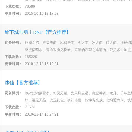
下载次数：
78580
更新时间：
2015-10-10 18:17:08
地下城与勇士DNF【官方推荐】
词条样例：
抉择之沼、祝福房间、地狱房间、火之间、冰之间、暗之间、神秘钥
圣祝福药水、普通装扮兑换券、闪耀的希望之邀请函、死灵术士加点
下载次数：
165229
更新时间：
2010-12-13 15:10:31
诛仙【官方推荐】
词条样例：
冰封的鸿蒙雪参、幻灵元精、先天风云谱、御宝神篇、龙丹、千年鱼
胎、混元天晶、铁玉礼包、初计锦囊、乾坤青光戒、七窍通六窍、技
下载次数：
71574
更新时间：
2010-12-14 16:24:21