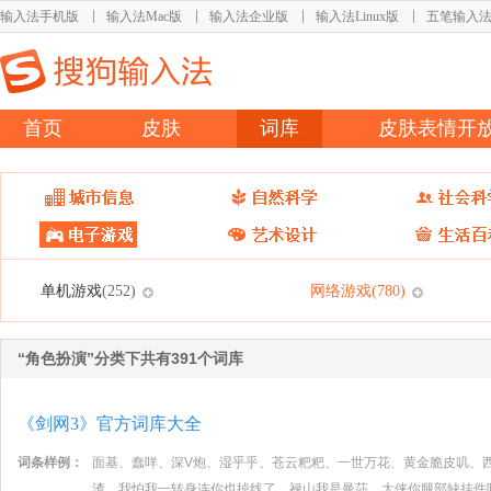
输入法手机版
输入法Mac版
输入法企业版
输入法Linux版
五笔输入
首页
皮肤
词库
皮肤表情开
单机游戏
网络游戏
(252)
(780)
“角色扮演”分类下共有391个词库
《剑网3》官方词库大全
词条样例：
面基、蠢咩、深V炮、湿乎乎、苍云粑粑、一世万花、黄金脆皮叽、
渣、我怕我一转身连你也掉线了、禄山我是曼莎、大侠你腿部缺挂件