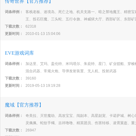
传奇世界【官方推荐】
词条样例：
客栈老板、迷境岛、死亡之地、机关支路一、暗之禁地魔王、精密宝
王、投石巨魔、三头蛇、五行令旗、神威狱大厅、西部矿区、东部矿
下载次数：
62318
更新时间：
2010-01-13 15:04:06
EVE游戏词库
词条样例：
加达里、艾玛、盖伦特、米玛塔尔、朱庇特、星门、矿业驳船、穿梭
混合武器、常规火炮、导弹发射装置、无人机、投射武器
下载次数：
39160
更新时间：
2019-05-13 19:19:28
魔域【官方推荐】
词条样例：
奇美拉、灭世魔劫、高攻宝宝、闯副本、高星副宠、卡诺萨城、树心
灵佩佩、蛇纹手镯、吉祥噜噜、精英团员、伤害转移、凌霄翼盔、重
下载次数：
26947