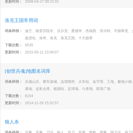
更新时间：
2008-04-27 09:21:01
洛克王国常用词
词条样例：
迪兰、格里芬院长、沃尔克、爱德华、杰瑞西、菲尔特、可丽希亚、
超进化、洛奇、洛克、洛克王国、十大勋章
下载次数：
6535
更新时间：
2015-05-11 23:09:07
[创世兵魂]地图名词库
词条样例：
兵魂山庄、赛车迷城、边境哨所、火车站、金字塔、工地、极地小镇
基地、走私仓库、能源站、足球场、斗兽场、双塔广场
下载次数：
6154
更新时间：
2014-11-28 15:52:57
狼人杀
词条样例：
试毒、盲毒、刀法、验人、首刀、盲带、带枪、带毒、报刀法、吞刀