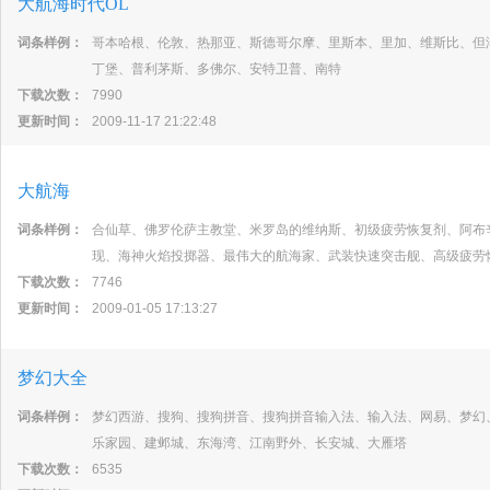
大航海时代OL
词条样例：
哥本哈根、伦敦、热那亚、斯德哥尔摩、里斯本、里加、维斯比、但
丁堡、普利茅斯、多佛尔、安特卫普、南特
下载次数：
7990
更新时间：
2009-11-17 21:22:48
大航海
词条样例：
合仙草、佛罗伦萨主教堂、米罗岛的维纳斯、初级疲劳恢复剂、阿布
现、海神火焰投掷器、最伟大的航海家、武装快速突击舰、高级疲劳
下载次数：
7746
更新时间：
2009-01-05 17:13:27
梦幻大全
词条样例：
梦幻西游、搜狗、搜狗拼音、搜狗拼音输入法、输入法、网易、梦幻
乐家园、建邺城、东海湾、江南野外、长安城、大雁塔
下载次数：
6535