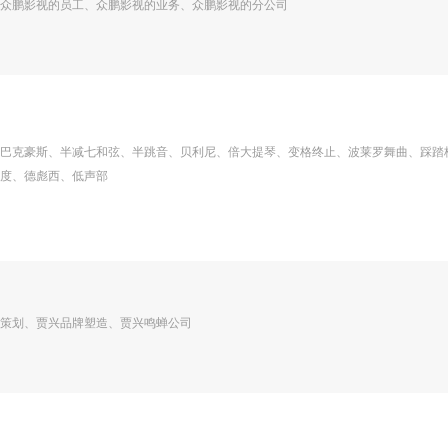
众鹏影视的员工、众鹏影视的业务、众鹏影视的分公司
巴克豪斯、半减七和弦、半跳音、贝利尼、倍大提琴、变格终止、波莱罗舞曲、踩踏
度、德彪西、低声部
策划、贾兴品牌塑造、贾兴鸣蝉公司