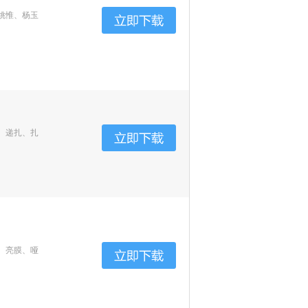
姚惟、杨玉
、递扎、扎
、亮膜、哑