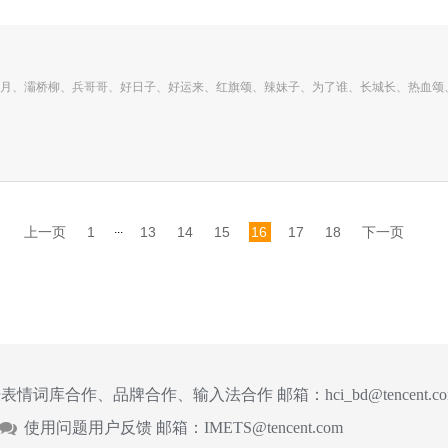
月、灞桥柳、兵哥哥、好日子、好运来、红旗颂、辣妹子、为了谁、长城长、热血颂
...
上一页
1
13
14
15
16
17
18
下一页
表情词库合作、品牌合作、输入法合作 邮箱：
hci_bd@tencent.c
使用问题用户反馈 邮箱：
IMETS@tencent.com