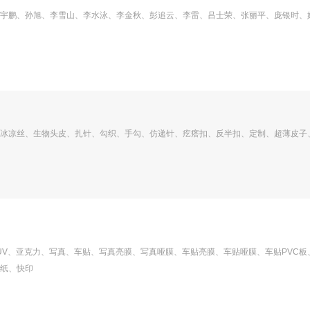
宇鹏、孙旭、李雪山、李水泳、李金秋、彭追云、李雷、吕士荣、张丽平、庞银时、
冰凉丝、生物头皮、扎针、勾织、手勾、仿递针、疙瘩扣、反半扣、定制、超薄皮子
板UV、亚克力、写真、车贴、写真亮膜、写真哑膜、车贴亮膜、车贴哑膜、车贴PVC板
纸、快印