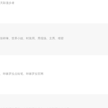
天际漫步者
张梓琳、世界小姐、时装周、秀现场、主秀、维密
、咔哆罗拉点绘笔、咔哆罗拉官网