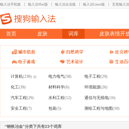
输入法手机版
输入法Mac版
输入法企业版
输入法Linux版
五笔输入
首页
皮肤
词库
皮肤表情开
计算机
电力电气
电子工程
(230)
(58)
(29)
化工
材料科学
环境能源
(39)
(6)
(26)
汽车工程
水利工程
通信与无线电
(29)
(12)
(16)
安全工程
包装
测绘工程与地图
(7)
(5)
(10)
“钢铁冶金”分类下共有23个词库