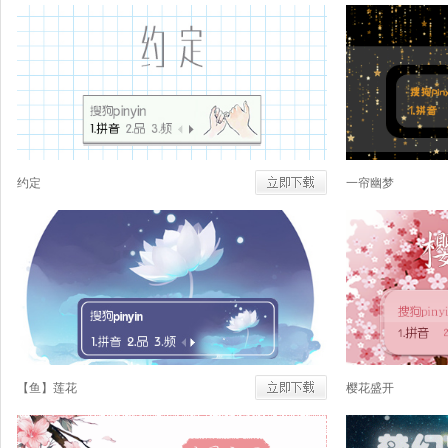
约定
一帘幽梦
【鱼】莲花
樱花盛开