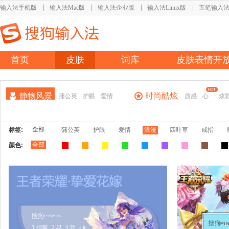
输入法手机版
输入法Mac版
输入法企业版
输入法Linux版
五笔输入
首页
皮肤
词库
皮肤表情开
静物风景
时尚酷炫
蒲公英
护眼
爱情
质感
心
炫
全部
标签:
蒲公英
护眼
爱情
浪漫
四叶草
戒指
全部
颜色: