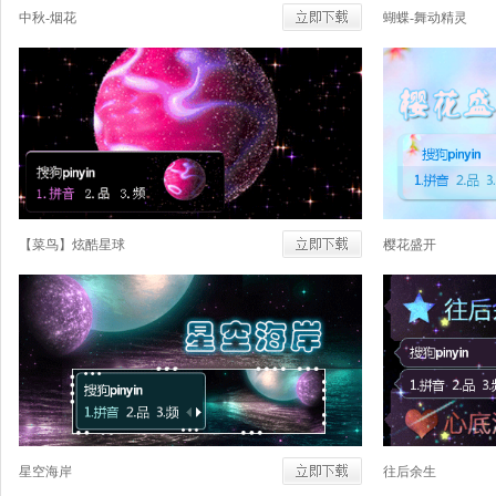
中秋-烟花
蝴蝶-舞动精灵
【菜鸟】炫酷星球
樱花盛开
星空海岸
往后余生