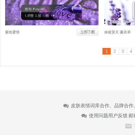
紫色爱情
倬彼昊天·薰衣草
1
2
3
4
皮肤表情词库合作、品牌合作
使用问题用户反馈 邮