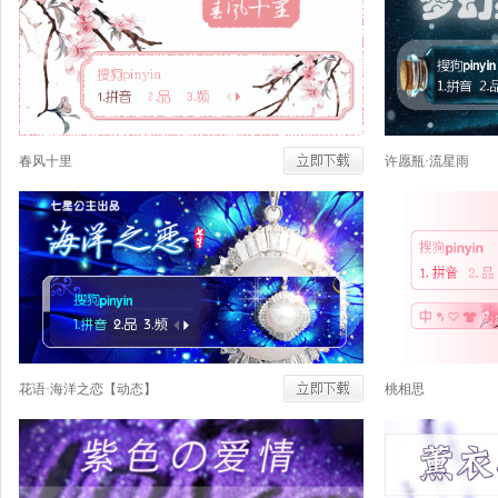
春风十里
许愿瓶·流星雨
花语·海洋之恋【动态】
桃相思