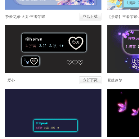
挚爱花嫁·大乔·王者荣耀
· 爱心
紫蝶迷梦