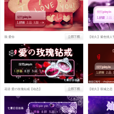
我·爱你
【初久】紫色情人
花语·爱の玫瑰钻戒【动态】
【初久】双城之恋