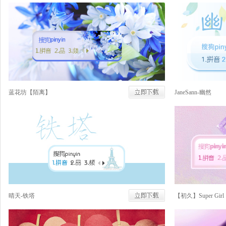
蓝花坊【陌离】
JaneSann-幽然
晴天-铁塔
【初久】Super Girl