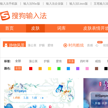
输入法手机版
输入法Mac版
输入法企业版
输入法Linux版
五笔输入
首页
皮肤
词库
皮肤表情开
静物风景
时尚酷炫
蒲公英
护眼
爱情
质感
心
炫
全部
标签:
蒲公英
护眼
爱情
浪漫
四叶草
戒指
全部
颜色: