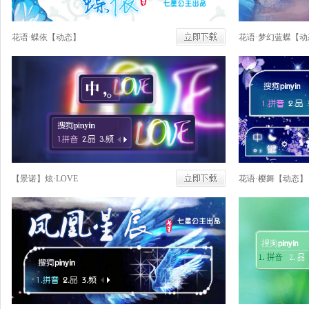
花语·蝶依【动态】
花语·梦幻蓝蝶【动
【景诺】炫·LOVE
花语·樱舞【动态】