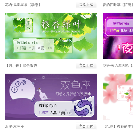
花语·凤凰星辰【动态】
爱的四叶草【陌离
【叫小兽】绿色银杏
花语·夜の摩天轮【
浪漫·双鱼座
【以沫】樱花的季