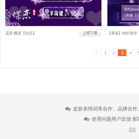
花语·蝶恋【动态】
【景诺】灿烂星空
1
2
3
4
皮肤表情词库合作、品牌合作
使用问题用户反馈 邮