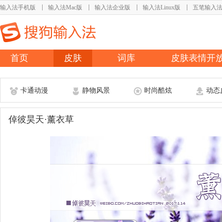
输入法手机版
输入法Mac版
输入法企业版
输入法Linux版
五笔输入
首页
皮肤
词库
皮肤表情开
卡通动漫
静物风景
时尚酷炫
动态
倬彼昊天·薰衣草