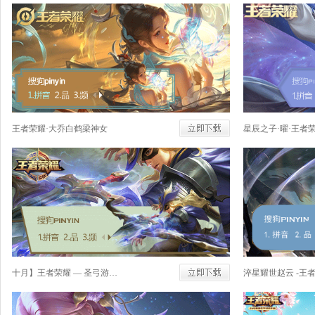
王者荣耀·大乔白鹤梁神女
星辰之子·曜·王者
十月】王者荣耀 — 圣弓游侠 后羿
淬星耀世赵云 -王