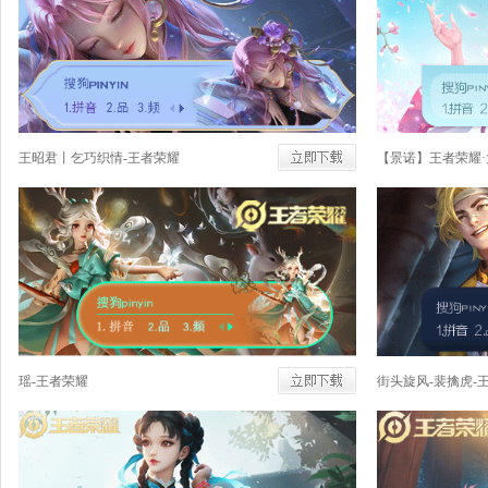
王昭君丨乞巧织情-王者荣耀
瑶-王者荣耀
街头旋风-裴擒虎-