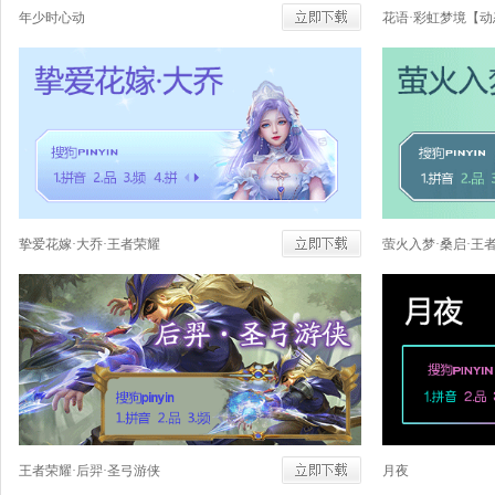
年少时心动
花语·彩虹梦境【动
挚爱花嫁·大乔·王者荣耀
萤火入梦·桑启·王
王者荣耀·后羿·圣弓游侠
月夜