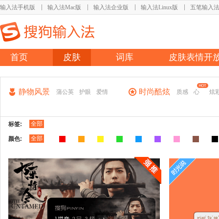
输入法手机版
输入法Mac版
输入法企业版
输入法Linux版
五笔输入
首页
皮肤
词库
皮肤表情开
静物风景
时尚酷炫
蒲公英
护眼
爱情
质感
心
炫
全部
标签:
全部
颜色: