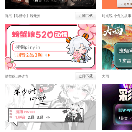
肖战【陈情令】魏无羡
时光说·小兔的故事
螃蟹娘520动情
大雨