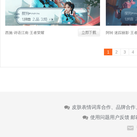
西施·诗语江南·王者荣耀
阿轲·迷踪丽影·王
1
2
3
4
皮肤表情词库合作、品牌合作
使用问题用户反馈 邮