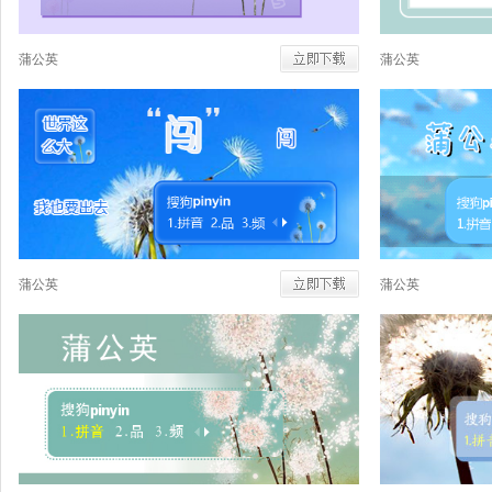
蒲公英
蒲公英
蒲公英
蒲公英