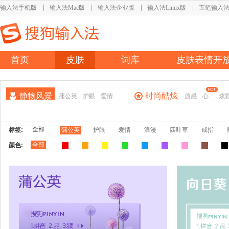
输入法手机版
输入法Mac版
输入法企业版
输入法Linux版
五笔输入
首页
皮肤
词库
皮肤表情开
静物风景
时尚酷炫
蒲公英
护眼
爱情
质感
心
炫
全部
标签:
蒲公英
护眼
爱情
浪漫
四叶草
戒指
全部
颜色: