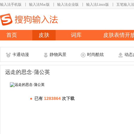
输入法手机版
输入法Mac版
输入法企业版
输入法Linux版
五笔输入
首页
皮肤
词库
皮肤表情开
卡通动漫
静物风景
时尚酷炫
动态
远走的思念·蒲公英
已有
1283864
次下载