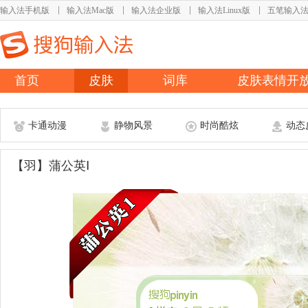
输入法手机版
输入法Mac版
输入法企业版
输入法Linux版
五笔输入
首页
皮肤
词库
皮肤表情开
卡通动漫
静物风景
时尚酷炫
动态
【羽】蒲公英Ⅰ