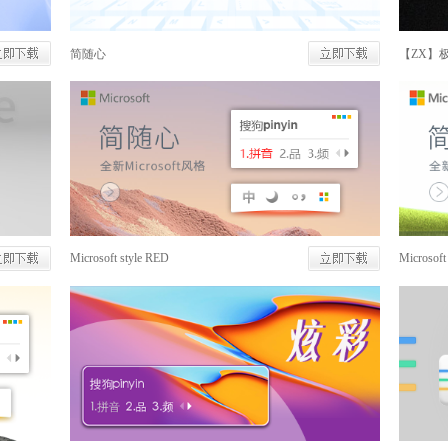
简随心
【ZX】
Microsoft style RED
Microsof