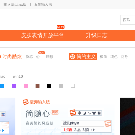
输入法Linux版
五笔输入法
皮肤表情开放平台
升级日志
时尚酷炫
简约主义
质感
心
炫彩
极简
纯色
商务
mac
win10