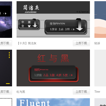
【十月】简洁灰
轻诉
Time
红与黑