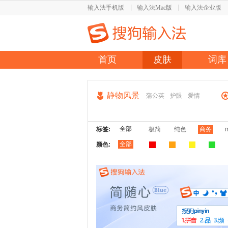
输入法手机版
输入法Mac版
输入法企业版
首页
皮肤
词库
静物风景
蒲公英
护眼
爱情
全部
标签:
极简
纯色
商务
全部
颜色: