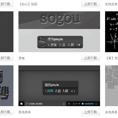
【彤心】炫彩
至纯至简
烫银
【番】荧
黑色商务
灰色商务