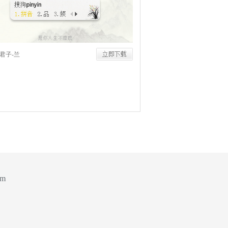
君子-兰
om