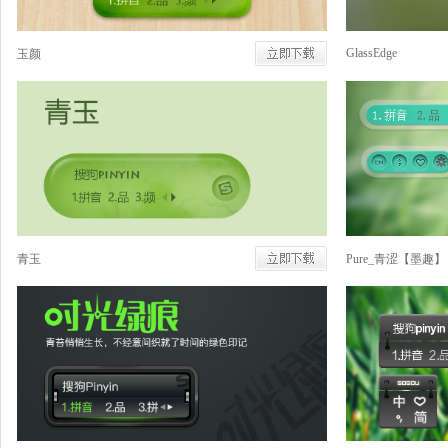
GlassEdge
玉颜
青玉
Pure_青涩【墨趣】