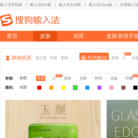
输入法手机版
输入法Mac版
输入法企业版
输入法Linux版
五笔输入
首页
皮肤
词库
皮肤表情开
静物风景
时尚酷炫
蒲公英
护眼
爱情
质感
心
炫
全部
标签:
质感
心
炫彩
光影
时尚
水晶
闪耀
全部
颜色: