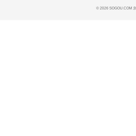
© 2026 SOGOU.COM
京