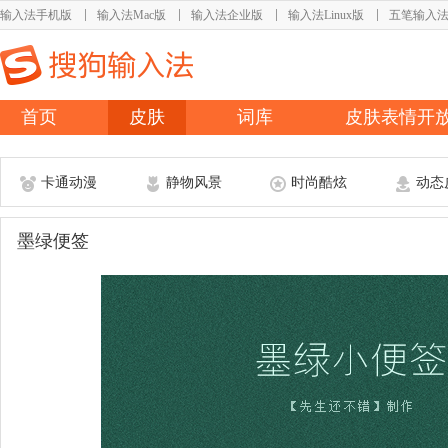
输入法手机版
输入法Mac版
输入法企业版
输入法Linux版
五笔输入
首页
皮肤
词库
皮肤表情开
卡通动漫
静物风景
时尚酷炫
动态
墨绿便签