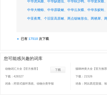
中华虎凤蝶、
中华缺翅虫、
中华秋沙鸭、
中华爱灰蝶
中华大蟾蜍、
中华原吸鳅、
中华云灰蝶、
中华东蚁蛉
中亚夜鹰、
个旧盲高原鳅、
两点锯锹形虫、
两栖犀、
两头紫鸽、
两凿齿龙、
丝腺、
丝毛绠、
已有
17510
次下载
您可能感兴趣的词库
动物词汇大全【官方推荐】
猫咪种类大全【官方推荐
下载：428327
下载：21526
词条：闭管式循环系统、动物分类学报
词条：阿比西尼亚猫、埃