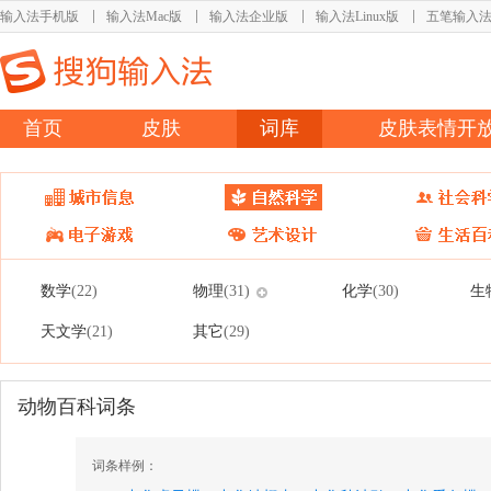
输入法手机版
输入法Mac版
输入法企业版
输入法Linux版
五笔输入
首页
皮肤
词库
皮肤表情开
数学
物理
化学
生
(22)
(31)
(30)
天文学
其它
(21)
(29)
动物百科词条
词条样例：