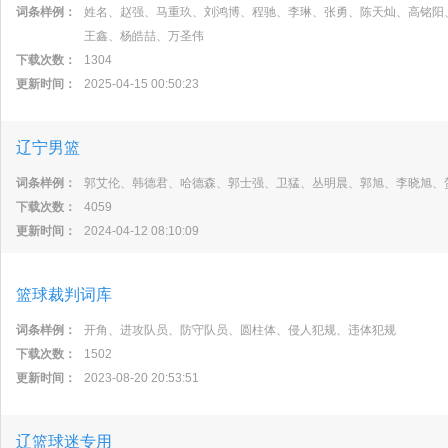
词条样例：
姓名、赵强、马重玖、刘鸿博、程驰、李琳、张勇、陈天灿、高铭阳
王鑫、杨皓喆、万圣伟
下载次数：
1304
更新时间：
2025-04-15 00:50:23
辽宁男篮
词条样例：
郭艾伦、韩德君、哈德森、郭士强、卫猛、丛明晨、郭旭、李晓旭、
下载次数：
4059
更新时间：
2024-04-12 08:10:09
篮球裁判词库
词条样例：
开角、进攻队员、防守队员、圆柱体、侵人犯规、违体犯规
下载次数：
1502
更新时间：
2023-08-20 20:53:51
辽篮球迷专用