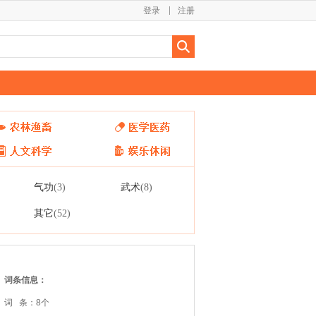
登录
注册
气功
武术
(3)
(8)
其它
(52)
词条信息：
词 条：8个