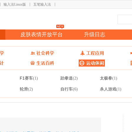
输入法Linux版
五笔输入法
皮肤表情开放平台
升级日志
F1赛车
跆拳道
太极拳
(1)
(2)
(1)
轮滑
自行车
杀人游戏
(2)
(6)
(1)