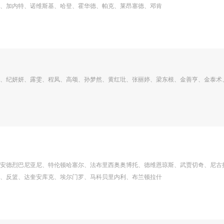
、加内特、诺维斯基、哈登、霍华德、帕克、莱昂塞德、邓肯
、纪妍妍、露雯、程凤、高颂、孙梦然、黄红玭、张丽婷、梁东根、金善亨、金泰术
安德烈巴尼亚尼、特伦顿哈塞尔、法布里西奥奥博托、德维恩琼斯、武贾切奇、尼古
、反篮、达奎安库克、埃尔门罗、马科贝里内利、布兰顿拉什