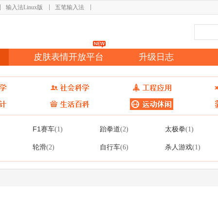
输入法Linux版
五笔输入法
皮肤表情开放平台
升级日志
F1赛车
跆拳道
太极拳
(1)
(2)
(1)
轮滑
自行车
杀人游戏
(2)
(6)
(1)