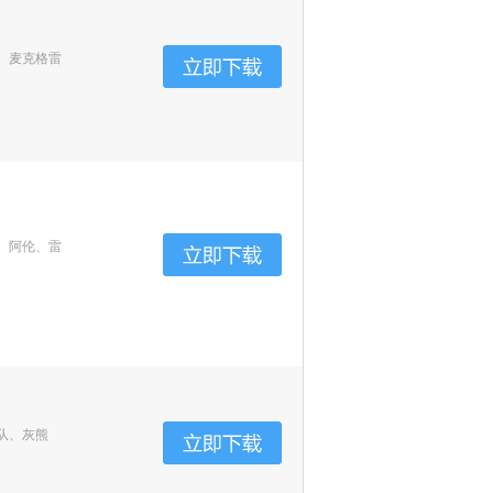
、麦克格雷
、阿伦、雷
队、灰熊