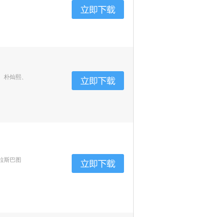
、朴灿熙、
拉斯巴图