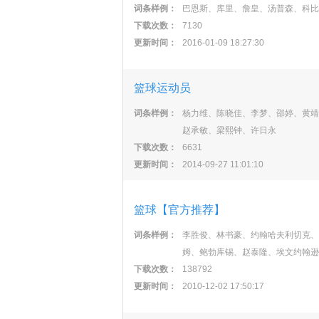
词条样例：
巴恩斯、库里、詹皇、汤普森、科比
下载次数：
7130
更新时间：
2016-01-09 18:27:30
篮球运动员
词条样例：
杨力维、陈晓佳、李梦、邵婷、黄靖
赵承敏、梁熙钟、许日永
下载次数：
6631
更新时间：
2014-09-27 11:01:10
篮球【官方推荐】
词条样例：
李胜俊、林书豪、约翰哈夫利切克、
姆、鲍勃库锡、赵泰隆、埃文约翰逊
下载次数：
138792
更新时间：
2010-12-02 17:50:17