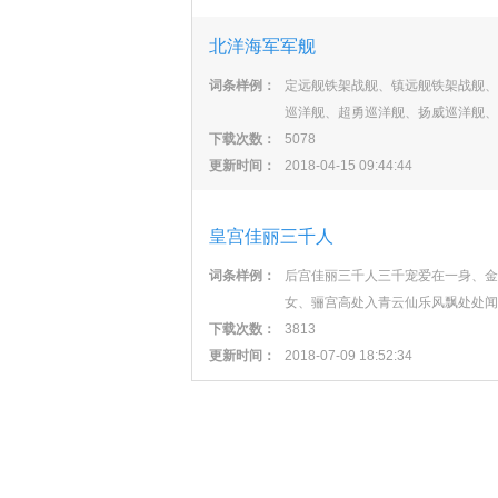
北洋海军军舰
词条样例：
定远舰铁架战舰、镇远舰铁架战舰、
巡洋舰、超勇巡洋舰、扬威巡洋舰、
下载次数：
5078
更新时间：
2018-04-15 09:44:44
皇宫佳丽三千人
词条样例：
后宫佳丽三千人三千宠爱在一身、金
女、骊宫高处入青云仙乐风飘处处闻
下载次数：
3813
更新时间：
2018-07-09 18:52:34