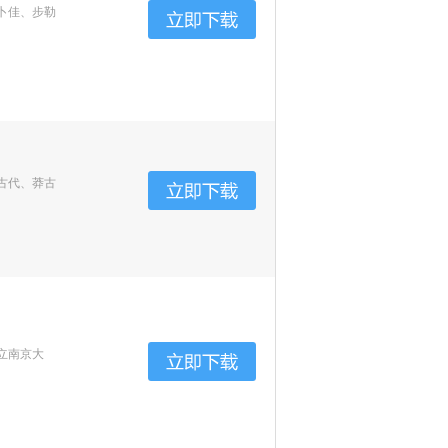
卜佳、步勒
古代、莽古
立南京大