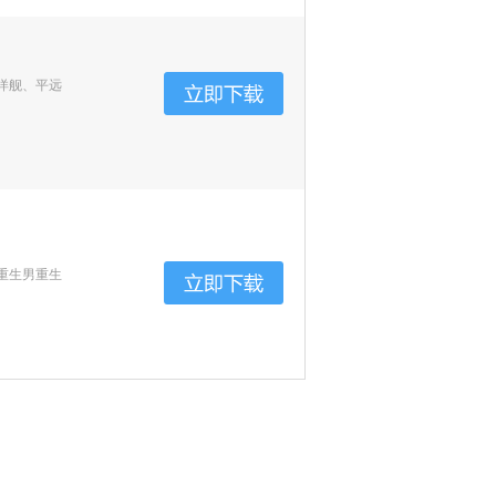
洋舰、平远
重生男重生