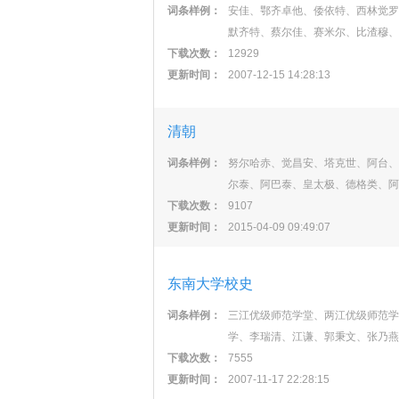
词条样例：
安佳、鄂齐卓他、倭依特、西林觉罗
默齐特、蔡尔佳、赛米尔、比渣穆、
下载次数：
12929
更新时间：
2007-12-15 14:28:13
清朝
词条样例：
努尔哈赤、觉昌安、塔克世、阿台、
尔泰、阿巴泰、皇太极、德格类、阿
下载次数：
9107
更新时间：
2015-04-09 09:49:07
东南大学校史
词条样例：
三江优级师范学堂、两江优级师范学
学、李瑞清、江谦、郭秉文、张乃燕
下载次数：
7555
更新时间：
2007-11-17 22:28:15