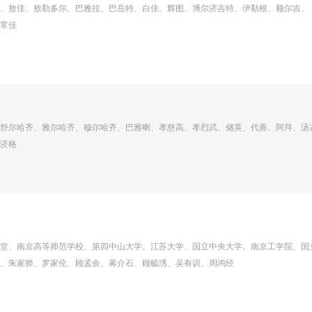
、敖佳、敖勒多尔、巴雅拉、巴岳特、白佳、辉图、博尔济吉特、伊勒根、额尔吉、
常佳
舒尔哈齐、雅尔哈齐、穆尔哈齐、巴雅喇、孝慈高、孝烈武、储英、代善、阿拜、汤
济格
堂、南京高等师范学校、第四中山大学、江苏大学、国立中央大学、南京工学院、国
、朱家骅、罗家伦、顾孟余、蒋介石、顾毓琇、吴有训、周鸿经