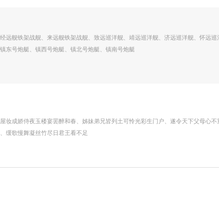
经远舰铁架战舰、来远舰铁架战舰、致远巡洋舰、靖远巡洋舰、济远巡洋舰、怀远巡
镇东号炮艇、镇西号炮艇、镇北号炮艇、镇南号炮艇
屋妆成娇侍夜玉楼宴罢醉和春、姊妹弟兄皆列土可怜光彩生门户、遂令天下父母心不
、缓歌慢舞凝丝竹尽日君王看不足