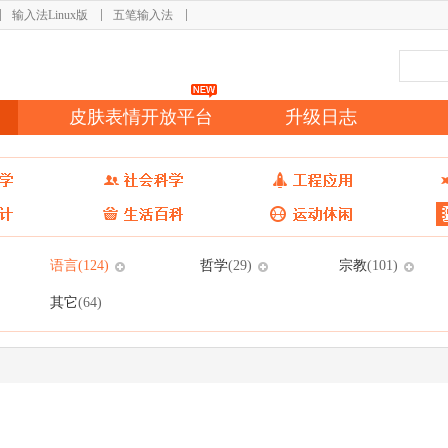
输入法Linux版
五笔输入法
皮肤表情开放平台
升级日志
语言
哲学
宗教
(124)
(29)
(101)
其它
(64)