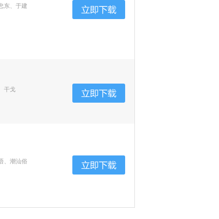
忠东、于建
、干戈
语、潮汕俗