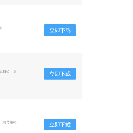
熙
郑相如、童
、宗号格格