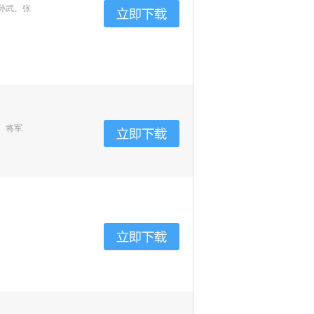
孙武、张
、将军