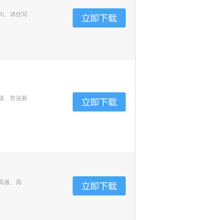
句、冰丝写
箴、世说新
高浟、高