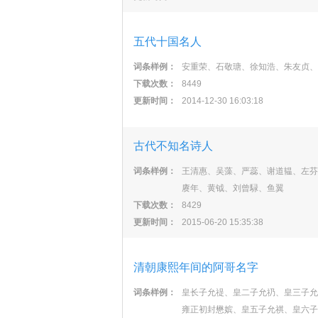
五代十国名人
词条样例：
安重荣、石敬瑭、徐知浩、朱友贞、
下载次数：
8449
更新时间：
2014-12-30 16:03:18
古代不知名诗人
词条样例：
王清惠、吴藻、严蕊、谢道韫、左芬
赓年、黄钺、刘曾騄、鱼翼
下载次数：
8429
更新时间：
2015-06-20 15:35:38
清朝康熙年间的阿哥名字
词条样例：
皇长子允禔、皇二子允礽、皇三子允
雍正初封懋嫔、皇五子允祺、皇六子