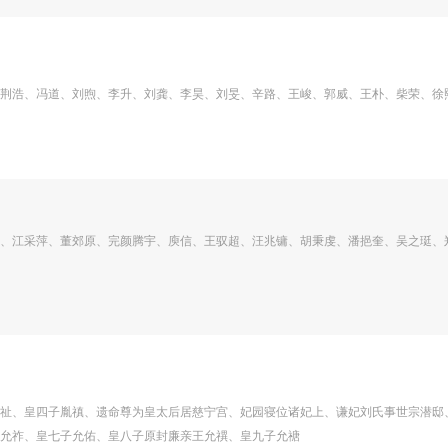
荆浩、冯道、刘煦、李升、刘龚、李昊、刘旻、辛路、王峻、郭威、王朴、柴荣、徐
、江采萍、董郊原、完颜腾宇、庾信、王驭超、汪兆镛、胡秉虔、潘挹奎、吴之珽、
祉、皇四子胤禛、遗命尊为皇太后居慈宁宫、妃园寝位诸妃上、谦妃刘氏事世宗潜邸
允祚、皇七子允佑、皇八子原封廉亲王允禩、皇九子允禟