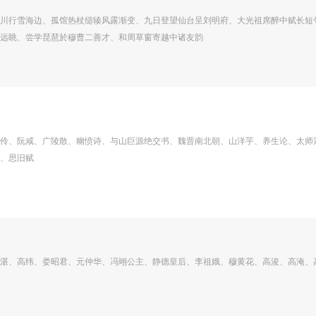
川行雪海边、孤馆热杖缒辏风露渐变、九日登望仙台呈刘明府、大光祖席醉中赋长短
远眺、尝学琵琶於穆曹二善才、和周草窗寄越中诸友韵
伶、阮咸、广陵散、幽愤诗、与山巨源绝交书、魏晋南北朝、山洋芋、养生论、太师
、思旧赋
湛、高纬、娄昭君、元仲华、冯翊公主、静德皇后、李祖娥、穆黄花、高浚、高淹、