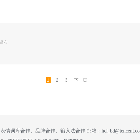
吕布
1
2
3
下一页
表情词库合作、品牌合作、输入法合作 邮箱：
hci_bd@tencent.c