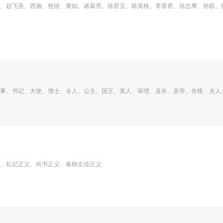
、赵飞燕、西施、慈禧、褒姒、诸葛亮、徐君宝、陈寅格、李香君、徐志摩、孙膑、
事、书记、大使、博士、令人、公主、国王、美人、审理、县长、皇帝、先锋、夫人
、礼记正义、尚书正义、春秋左传正义