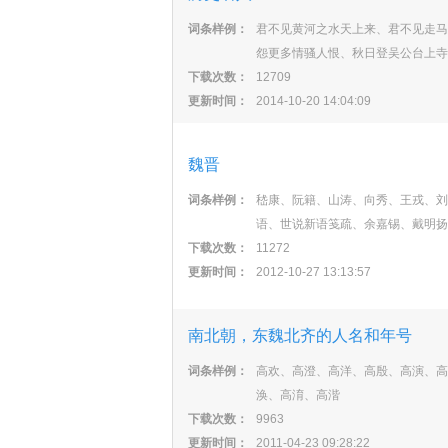
词条样例：
君不见黄河之水天上来、君不见走马
怨更多情骚人恨、秋日登吴公台上寺
下载次数：
12709
更新时间：
2014-10-20 14:04:09
魏晋
词条样例：
嵇康、阮籍、山涛、向秀、王戎、刘
语、世说新语笺疏、余嘉锡、戴明扬
下载次数：
11272
更新时间：
2012-10-27 13:13:57
南北朝，东魏北齐的人名和年号
词条样例：
高欢、高澄、高洋、高殷、高演、高
涣、高淯、高湝
下载次数：
9963
更新时间：
2011-04-23 09:28:22