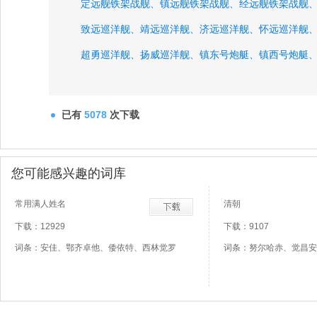
定远舰铁架战舰、
镇远舰铁架战舰、
经远舰铁架战舰
致远巡洋舰、
靖远巡洋舰、
济远巡洋舰、
怀远巡洋舰
超勇巡洋舰、
扬威巡洋舰、
镇东号炮艇、
镇西号炮艇
镇南号炮艇、
镇中号炮艇、
镇边号炮艇、
康济号炮艇
已有
5078
次下载
您可能感兴趣的词库
常用满人姓名
清朝
下载：12929
下载：9107
词条：安佳、鄂齐卓他、倭依特、西林觉罗
词条：努尔哈赤、觉昌安