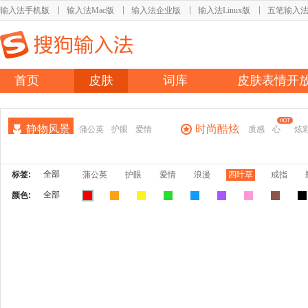
输入法手机版
输入法Mac版
输入法企业版
输入法Linux版
五笔输入
首页
皮肤
词库
皮肤表情开
静物风景
时尚酷炫
蒲公英
护眼
爱情
质感
心
炫
全部
标签:
蒲公英
护眼
爱情
浪漫
四叶草
戒指
全部
颜色: