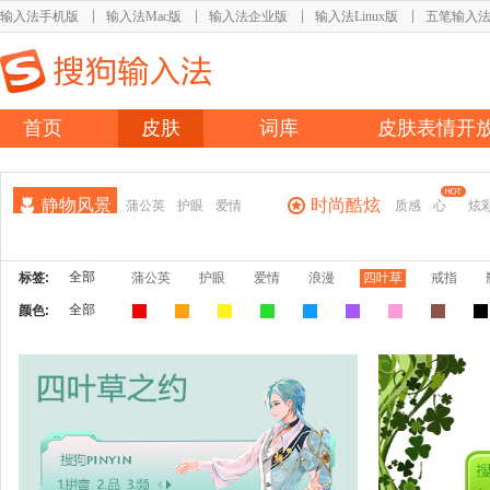
输入法手机版
输入法Mac版
输入法企业版
输入法Linux版
五笔输入
首页
皮肤
词库
皮肤表情开
静物风景
时尚酷炫
蒲公英
护眼
爱情
质感
心
炫
全部
标签:
蒲公英
护眼
爱情
浪漫
四叶草
戒指
全部
颜色: