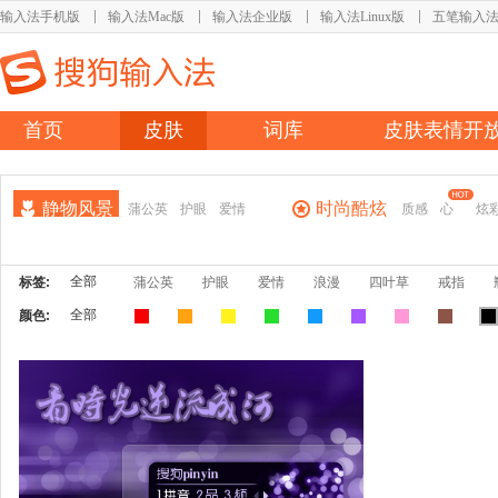
输入法手机版
输入法Mac版
输入法企业版
输入法Linux版
五笔输入
首页
皮肤
词库
皮肤表情开
静物风景
时尚酷炫
蒲公英
护眼
爱情
质感
心
炫
全部
标签:
蒲公英
护眼
爱情
浪漫
四叶草
戒指
全部
颜色: