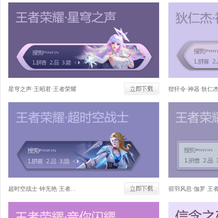
星穹之声·王昭君·王者荣耀
超时空战士·钟无艳·王者荣耀
箭羽风息·伽罗·王