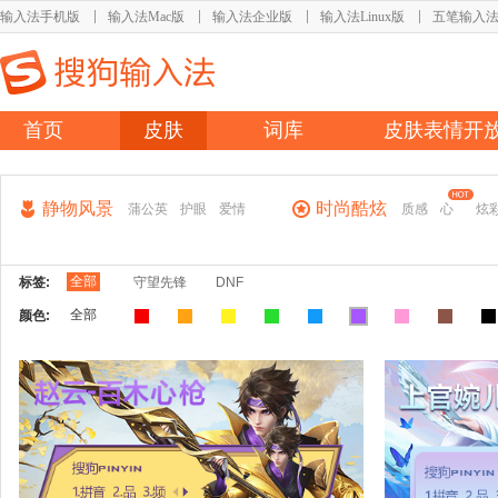
输入法手机版
输入法Mac版
输入法企业版
输入法Linux版
五笔输入
首页
皮肤
词库
皮肤表情开
静物风景
时尚酷炫
蒲公英
护眼
爱情
质感
心
炫
全部
标签:
守望先锋
DNF
全部
颜色: