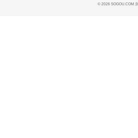
© 2026 SOGOU.COM
京