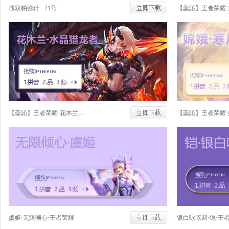
战双帕弥什 · 21号
【蕊訫】王者荣耀·花木兰·水晶猎龙者
虞姬·无限倾心·王者荣耀
银白咏叹调·铠·王