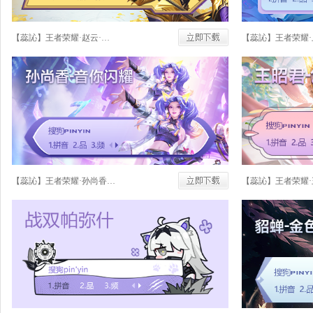
【蕊訫】王者荣耀·赵云·百木心枪
【蕊訫】王者荣耀·孙尚香·音你闪耀