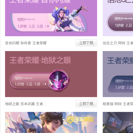
音你闪耀·孙尚香·王者荣耀
信念之刃·阿轲·王
地狱之眼·宫本武藏·王者荣耀
暗夜猫·阿轲·王者