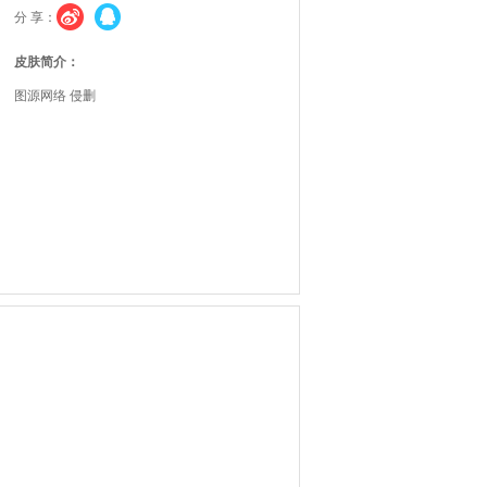
分 享：
皮肤简介：
图源网络 侵删