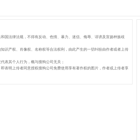
共和国法律法规，不得有反动、色情、暴力、迷信、侮辱、诽谤及宣扬种族歧
的知识产权、肖像权、名称权等合法权利，由此产生的一切纠纷由作者或者上传
仅代表其个人行为，概与搜狗公司无关；
，即表明上传者同意授权搜狗公司免费使用享有著作权的图片，作者或上传者享