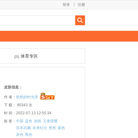
登录
注册
体育专区
皮肤信息：
作 者：
悠然的时光里
下 载： 90343 次
时 间：2022-07-13 12:55:34
标 签：
中国
蓝色
游戏
王者荣耀
宫本武藏
未来纪元
悠然
紫色
灰色
黑色