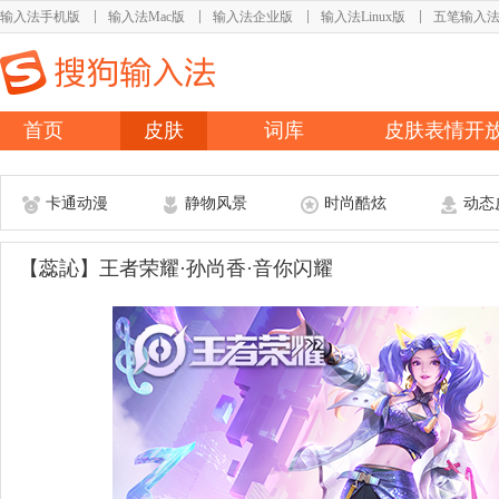
输入法手机版
输入法Mac版
输入法企业版
输入法Linux版
五笔输入
首页
皮肤
词库
皮肤表情开
卡通动漫
静物风景
时尚酷炫
动态
【蕊訫】王者荣耀·孙尚香·音你闪耀