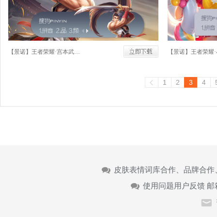
【景诺】王者荣耀·宫本武藏·霸王丸
1
2
3
4
皮肤表情词库合作、品牌合作
使用问题用户反馈 邮