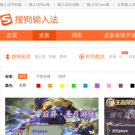
输入法手机版
输入法Mac版
输入法企业版
输入法Linux版
五笔输入
首页
皮肤
词库
皮肤表情开
静物风景
时尚酷炫
蒲公英
护眼
爱情
质感
心
炫
全部
标签:
守望先锋
DNF
全部
颜色: