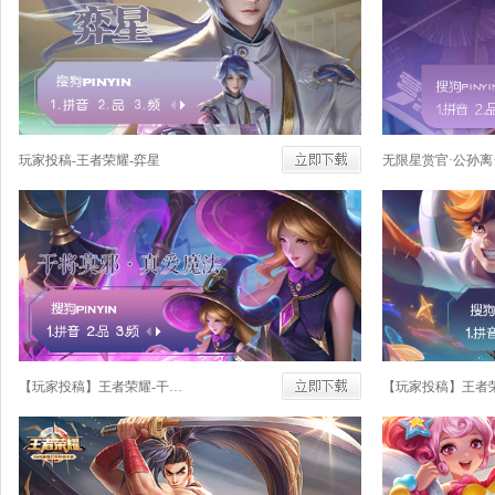
玩家投稿-王者荣耀-弈星
【玩家投稿】王者荣耀-干将莫邪
【玩家投稿】王者