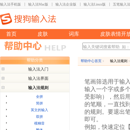
输入法手机版
输入法Mac版
输入法企业版
输入法Linux版
五笔输入
首页
皮肤
词库
皮肤表情开
帮助分类
帮助中心首页
输入法规则
输入法入门
输入法界面
输入法简介
笔画筛选用于输
输入法切换
输入法规则
状态条
输入一个字或多个
翻页选字
输入窗口
受影响），然后用
全拼
简拼
设置窗口
的笔顺，一直找
简拼
中英文切换
输入法皮肤
英文的输入
的规则。要退出
候选词修改
皮肤系列
双拼
外观修改
即可。
皮肤模式说明
模糊音
网址输入
例如，快速定位【