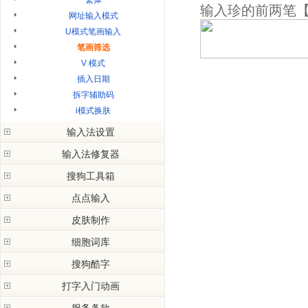
繁体
自定义短语
输入珍的前两笔【
网址输入模式
首字固定
U模式笔画输入
人名输入
笔画筛选
关键字搜索
V 模式
生僻字输入
插入日期
表情符号输入
拆字辅助码
搜狗自造字
i模式换肤
输入法设置
输入法修复器
打开设置窗口
【常规】选项卡
打开输入法修复器
搜狗工具箱
【按键设置】选项卡
输入法修复器简介
点点输入
【词库】选项卡
常见问题解答
【外观】选项卡
皮肤制作
【高级】选项卡
皮肤制作说明
细胞词库
皮肤设计教程
什么是基础词库
搜狗酷字
皮肤编辑器说明
什么是细胞词库
打字入门动画
搜狗酷字简介
皮肤上传说明
如何使用细胞词库
酷字标准模式
Flash皮肤说明