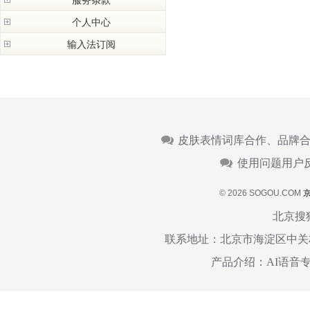
服务条款
细胞词库来源
酷字快速模式
Flash皮肤制作教程
安装使用协议
个人中心
隐私政策
输入法订阅
个人中心简介
用户体验改进计划
登录及账号
输入法团购信息订阅
等级规则
特权词库
数据同步
皮肤表情词库合作、品牌合
使用问题用户反
© 2026 SOGOU.COM
京
北京搜
联系地址：北京市海淀区中关村
产品介绍：AI语音