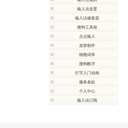
自定义短语
首字固定
输入法设置
全拼
人名输入
简拼
输入法修复器
打开设置窗口
关键字搜索
英文的输入
【常规】选项卡
打开输入法修复器
搜狗工具箱
生僻字输入
双拼
【按键设置】选项卡
输入法修复器简介
表情符号输入
模糊音
点点输入
【词库】选项卡
常见问题解答
搜狗自造字
繁体
【外观】选项卡
皮肤制作
网址输入模式
【高级】选项卡
皮肤制作说明
细胞词库
U模式笔画输入
皮肤设计教程
笔画筛选
什么是基础词库
搜狗酷字
皮肤编辑器说明
V 模式
什么是细胞词库
打字入门动画
搜狗酷字简介
皮肤上传说明
插入日期
如何使用细胞词库
酷字标准模式
Flash皮肤说明
拆字辅助码
服务条款
细胞词库来源
酷字快速模式
Flash皮肤制作教程
i模式换肤
安装使用协议
个人中心
隐私政策
输入法订阅
个人中心简介
用户体验改进计划
登录及账号
输入法团购信息订阅
等级规则
特权词库
数据同步