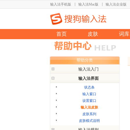
输入法手机版
输入法Mac版
输入法企业版
首页
皮肤
词库
帮助分类
输入法入门
输入法界面
输入法简介
输入法切换
状态条
翻页选字
输入窗口
简拼
设置窗口
中英文切换
输入法皮肤
候选词修改
皮肤系列
外观修改
皮肤模式说明
网址输入
输入法规则