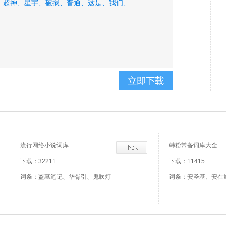
、
超神、
星宇、
破损、
普通、
这是、
我们、
、
流行网络小说词库
韩粉常备词库大全
下载：32211
下载：11415
词条：盗墓笔记、华胥引、鬼吹灯
词条：安圣基、安在