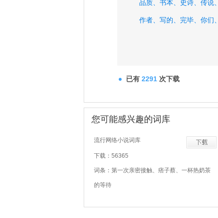
品质、
书本、
史诗、
传说
作者、
写的、
完毕、
你们
已有
2291
次下载
您可能感兴趣的词库
流行网络小说词库
下载：56365
词条：第一次亲密接触、痞子蔡、一杯热奶茶
的等待