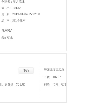
创建者：星之流沫
大 小：10132
更 新：2019-01-04 15:22:50
版 本：第1个版本
词库简介：
我的词库
韩国流行语汇总【官方推荐】
下载：10207
旭、安在模、安七炫
词条：忙内、初丁、中丁、高丁、私生饭