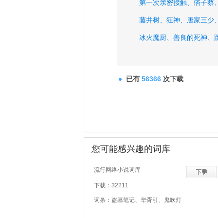
第一次亲密接触、
痞子蔡
藤井树、
狂神、
唐家三少
冰火魔厨、
善良的死神、
至尊无赖、
已有
56366
次下载
您可能感兴趣的词库
流行网络小说词库
下载：32211
词条：盗墓笔记、华胥引、鬼吹灯