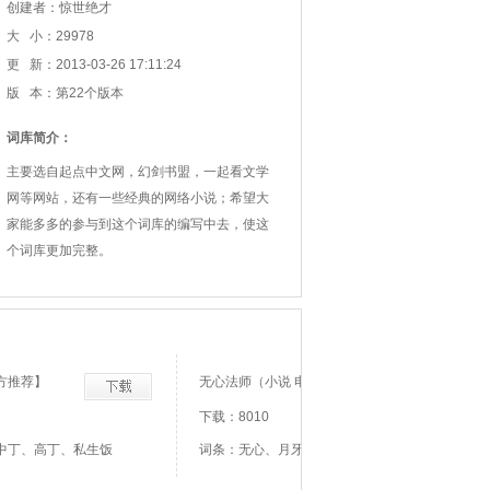
创建者：惊世绝才
大 小：29978
更 新：2013-03-26 17:11:24
版 本：第22个版本
词库简介：
主要选自起点中文网，幻剑书盟，一起看文学
网等网站，还有一些经典的网络小说；希望大
家能多多的参与到这个词库的编写中去，使这
个词库更加完整。
方推荐】
无心法师（小说 电视剧）词库
下载：8010
中丁、高丁、私生饭
词条：无心、月牙、岳绮罗、顾大人