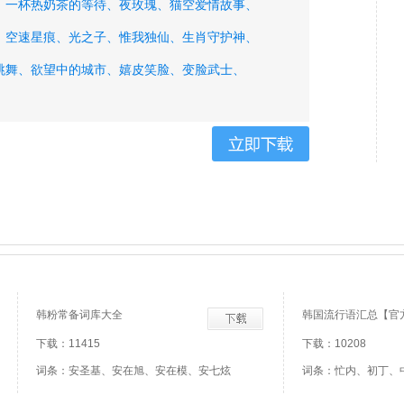
、
一杯热奶茶的等待、
夜玫瑰、
猫空爱情故事、
、
空速星痕、
光之子、
惟我独仙、
生肖守护神、
跳舞、
欲望中的城市、
嬉皮笑脸、
变脸武士、
韩粉常备词库大全
韩国流行语汇总【官
下载：11415
下载：10208
词条：安圣基、安在旭、安在模、安七炫
词条：忙内、初丁、