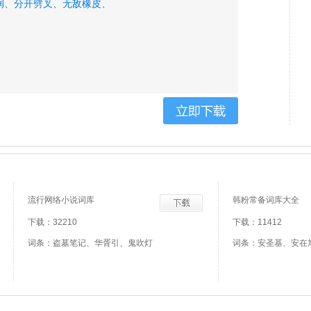
润、
分开劈叉、
无敌橡皮、
流行网络小说词库
韩粉常备词库大全
下载：32210
下载：11412
词条：盗墓笔记、华胥引、鬼吹灯
词条：安圣基、安在