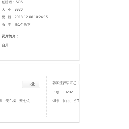
创建者：SOS
大 小：9930
更 新：2018-12-06 10:24:15
版 本：第1个版本
词库简介：
自用
韩国流行语汇总【官方推荐】
下载：10202
旭、安在模、安七炫
词条：忙内、初丁、中丁、高丁、私生饭