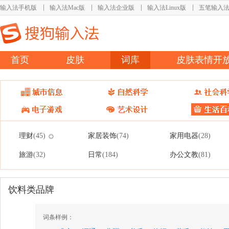
输入法手机版
输入法Mac版
输入法企业版
输入法Linux版
五笔输入
首页
皮肤
词库
皮肤表情开
理财
家居装饰
家用电器
(45)
(74)
(28)
旅游
日常
办公文教
(32)
(184)
(81)
饮料类品牌
词条样例：