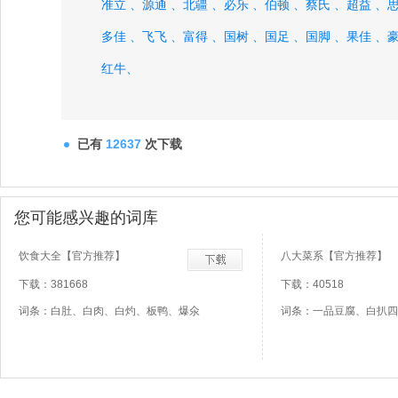
准立 、
源通 、
北疆 、
必乐 、
伯顿 、
蔡氏 、
超益 、
思
多佳 、
飞飞 、
富得 、
国树 、
国足 、
国脚 、
果佳 、
豪
红牛、
已有
12637
次下载
您可能感兴趣的词库
饮食大全【官方推荐】
八大菜系【官方推荐】
下载：381668
下载：40518
词条：白肚、白肉、白灼、板鸭、爆氽
词条：一品豆腐、白扒四