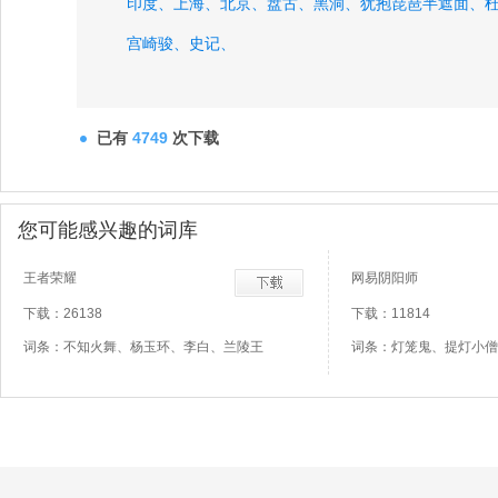
印度、
上海、
北京、
盘古、
黑洞、
犹抱琵琶半遮面、
宫崎骏、
史记、
已有
4749
次下载
您可能感兴趣的词库
王者荣耀
网易阴阳师
下载：26138
下载：11814
词条：不知火舞、杨玉环、李白、兰陵王
词条：灯笼鬼、提灯小僧