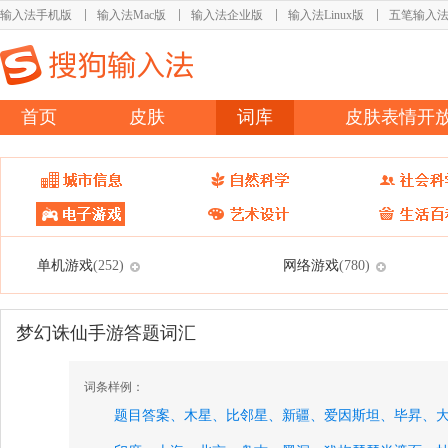
输入法手机版
输入法Mac版
输入法企业版
输入法Linux版
五笔输入
首页
皮肤
词库
皮肤表情开
单机游戏
网络游戏
(252)
(780)
梦幻诛仙手游答题词汇
词条样例：
题目答案、
木星、
比邻星、
新疆、
爱因斯坦、
毕昇、