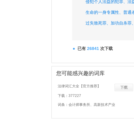
侵犯个人法益的犯罪、
法
生命的一身专属性、
普通
过失致死罪、
加功自杀罪
受嘱托杀人、
得承诺杀人
已有
26841
次下载
您可能感兴趣的词库
法律词汇大全【官方推荐】
下载：377227
词条：会计师事务所、高新技术产业