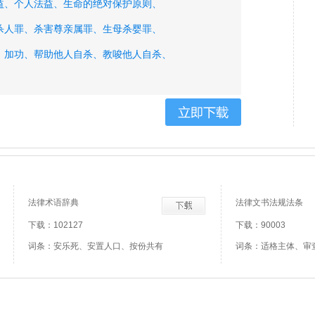
益、
个人法益、
生命的绝对保护原则、
杀人罪、
杀害尊亲属罪、
生母杀婴罪、
、
加功、
帮助他人自杀、
教唆他人自杀、
、
承诺、
一般伤害罪、
轻伤罪、
重伤罪、
法律术语辞典
法律文书法规法条
下载：102127
下载：90003
词条：安乐死、安置人口、按份共有
词条：适格主体、审