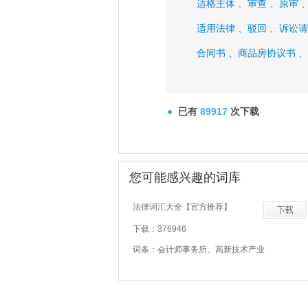
适格主体 、
审查 、
原审 
适用法律 、
驳回 、
诉讼请
合同书 、
商品房协议书 、
已有
89917
次下载
您可能感兴趣的词库
法律词汇大全【官方推荐】
下载：376946
词条：会计师事务所、高新技术产业