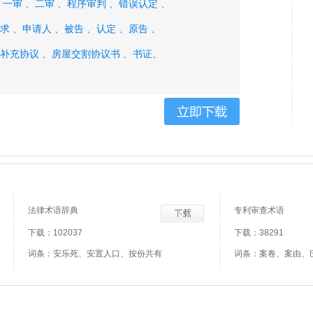
、
一审 、
二审 、
程序审判 、
错误认定 、
求 、
申请人 、
被告 、
认定 、
原告 、
补充协议 、
房屋交割协议书 、
书证、
法律术语辞典
专利审查术语
下载：102037
下载：38291
词条：安乐死、安置人口、按份共有
词条：案卷、案由、