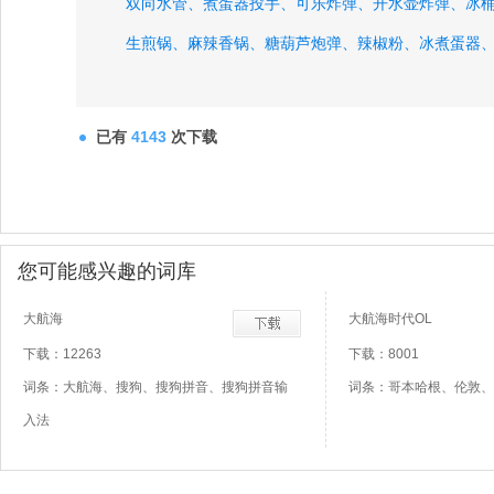
双向水管、
煮蛋器投手、
可乐炸弹、
开水壶炸弹、
冰
生煎锅、
麻辣香锅、
糖葫芦炮弹、
辣椒粉、
冰煮蛋器
已有
4143
次下载
您可能感兴趣的词库
大航海
大航海时代OL
下载：12263
下载：8001
词条：大航海、搜狗、搜狗拼音、搜狗拼音输
词条：哥本哈根、伦敦、
入法