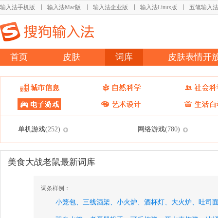
输入法手机版
输入法Mac版
输入法企业版
输入法Linux版
五笔输入
首页
皮肤
词库
皮肤表情开
单机游戏
网络游戏
(252)
(780)
美食大战老鼠最新词库
词条样例：
小笼包、
三线酒架、
小火炉、
酒杯灯、
大火炉、
吐司