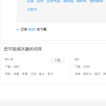
忍战、
忍界、
忍界大战、
组织战、
组织本、
组织副本
人柱力、
已有
5267
次下载
您可能感兴趣的词库
狼人杀
gbf
下载：5867
下载：3240
词条：试毒、盲毒、刀法、验人、首刀
词条：骑空士、超巴、神