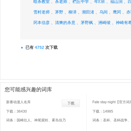
暗杀教室 、
杀老师 、
椚丘中学 、
年E班 、
福山润 、
雪村老师 、
茅野 、
柳泽 、
潮田渚 、
乌间 、
鹰冈 、
赤
冈本信彦 、
清爽的杀意 、
茅野枫 、
洲崎绫 、
神崎有希
已有
4752
次下载
您可能感兴趣的词库
新番动漫人名库
Fate stay night【官方
下载：36430
下载：14985
词条：国崎往人、神尾观铃、雾岛佳乃
词条：圣杯、圣杯战争、