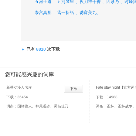
五河士道 、
五河琴里 、
夜刀神十香 、
四系乃 、
时崎狂
崇宫真那 、
鸢一折纸 、
诱宵美九、
已有
8810
次下载
您可能感兴趣的词库
新番动漫人名库
Fate stay night【官方
下载：36454
下载：14988
词条：国崎往人、神尾观铃、雾岛佳乃
词条：圣杯、圣杯战争、